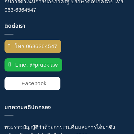
กับการดำเนินการของภาครัฐ
ปรึกษาคดีปกครอง
โทร
.
063-6364547
ติดต่อเรา
โทร.0636364547
Line: @prueklaw
Facebook
บทความคดีปกครอง
พระราชบัญญัติว่าด้วยการเวนคืนและการได้มาซึ่ง