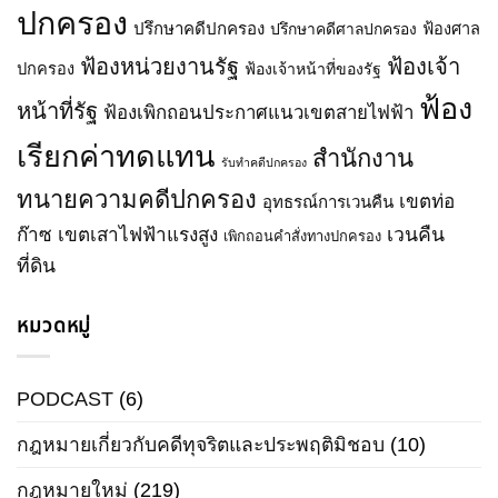
ปกครอง
ประกอบ
ปรึกษาคดีปกครอง
ปรึกษาคดีศาลปกครอง
ฟ้องศาล
กิจการ
พลังงาน
ฟ้องหน่วยงานรัฐ
ฟ้องเจ้า
ปกครอง
ฟ้องเจ้าหน้าที่ของรัฐ
พ.ศ.
ฟ้อง
2550
หน้าที่รัฐ
ฟ้องเพิกถอนประกาศแนวเขตสายไฟฟ้า
เรียกค่าทดแทน
สำนักงาน
รับทำคดีปกครอง
ทนายความคดีปกครอง
เขตท่อ
อุทธรณ์การเวนคืน
ก๊าซ
เขตเสาไฟฟ้าแรงสูง
เวนคืน
เพิกถอนคำสั่งทางปกครอง
ที่ดิน
หมวดหมู่
PODCAST
(6)
กฎหมายเกี่ยวกับคดีทุจริตและประพฤติมิชอบ
(10)
กฎหมายใหม่
(219)