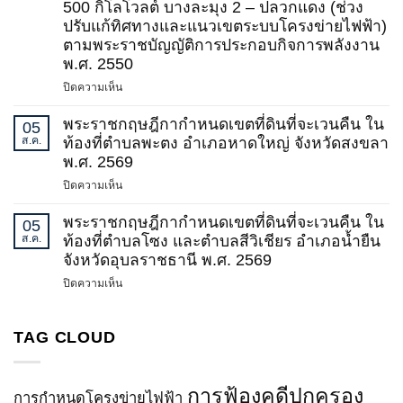
กรรมการ
500 กิโลโวลต์ บางละมุง 2 – ปลวกแดง (ช่วง
ที่
กำกับ
ปรับแก้ทิศทางและแนวเขตระบบโครงข่ายไฟฟ้า)
2)
กิจการ
ตามพระราชบัญญัติการประกอบกิจการพลังงาน
พ.ศ.
พลังงาน
พ.ศ. 2550
2569
เรื่อง
กำหนด
บน
ปิดความเห็น
เขต
ประกาศ
ระบบ
สำนักงาน
พระราชกฤษฎีกากำหนดเขตที่ดินที่จะเวนคืน ใน
05
โครง
คณะ
ส.ค.
ท้องที่ตำบลพะตง อำเภอหาดใหญ่ จังหวัดสงขลา
ข่าย
กรรมการ
พ.ศ. 2569
ไฟฟ้า
กำกับ
บน
ปิดความเห็น
500
กิจการ
พระ
กิโล
พลังงาน
ราช
พระราชกฤษฎีกากำหนดเขตที่ดินที่จะเวนคืน ใน
โวลต์
05
เรื่อง
กฤษฎีกา
ส.ค.
ท้องที่ตำบลโซง และตำบลสีวิเชียร อำเภอน้ำยืน
ชายแดน
กำหนด
กำหนด
(บริเวณ
จังหวัดอุบลราชธานี พ.ศ. 2569
เขต
เขต
จังหวัด
ระบบ
บน
ปิดความเห็น
ที่ดิน
น่าน)
โครง
พระ
ที่
–
ข่าย
ราช
จะ
น่าน
ไฟฟ้า
กฤษฎีกา
TAG CLOUD
เวนคืน
วงจร
500
กำหนด
ใน
ที่
กิโล
เขต
ท้อง
3
โวลต์
ที่ดิน
ที่
การฟ้องคดีปกครอง
และ
บางละมุง
การกำหนดโครงข่ายไฟฟ้า
ที่