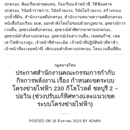
ปกครอง
,
ฟ้องเรียกค่าทดแทน
,
ร้องเรียนเจ้าหน้าที่
,
วิธีฟ้องศาล
ปกครอง
,
วินัยข้าราชการ
,
วินัยร้ายแรง
,
วินัยไม่ร้ายแรง
,
สร้างถนน
รุกล้ำที่ดิน
,
สำนักงานคดีปกครอง
,
สำนักงานทนายความคดีปกครอง
,
หนังสือร้องเรียน อบต
,
ออกคำสั่งโดยไม่ชอบด้วยกฎหมาย
,
อุทธรณ์การ
เวนคืน
,
อุทธรณ์คดีปกครอง
,
อุทธรณ์คำพิพากษาศาลปกครอง
,
อุทธรณ์คำสั่งทางปกครอง
,
อุทธรณ์เงินค่าเวนคืน
,
เขตท่อก๊าซ
,
เขต
เสาไฟฟ้าแรงสูง
,
เจ้าหน้าที่ทำละเมิด
,
เจ้าหน้าที่ปฏิบัติหน้าที่ล่าช้า
,
เจ้าหน้าที่ละเลยหน้าที่
,
เพิกถอนคำสั่งทางปกครอง
,
โดนเวนคืนที่ดิน
กฎหมายใหม่
ประกาศสำนักงานคณะกรรมการกำกับ
กิจการพลังงาน เรื่อง กำหนดเขตระบบ
โครงข่ายไฟฟ้า 230 กิโลโวลต์ ชลบุรี 2 –
บ่อวิน (ช่วงปรับแก้ทิศทางและแนวเขต
ระบบโครงข่ายไฟฟ้า)
POSTED ON
28 สิงหาคม 2025
BY
ADMIN