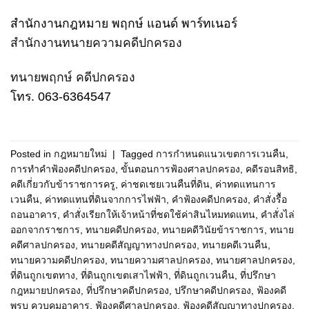
สำนักงานกฎหมาย พฤกษ์ แอนด์ พาร์ทเนอร์
สำนักงานทนายความคดีปกครอง
ทนายพฤกษ์ คดีปกครอง
โทร. 063-6364547
Posted in
กฎหมายใหม่
|
Tagged
การกำหนดแนวเขตการเวนคืน
,
การทำคำฟ้องคดีปกครอง
,
ขั้นตอนการฟ้องศาลปกครอง
,
คดีรอนสิทธิ
,
คดีเกี่ยวกับข้าราชการครู
,
ค่าชดเชยเวนคืนที่ดิน
,
ค่าทดแทนการ
เวนคืน
,
ค่าทดแทนที่ดินจากการไฟฟ้า
,
คำฟ้องคดีปกครอง
,
คำสั่งรื้อ
ถอนอาคาร
,
คำสั่งเรียกให้เจ้าหน้าที่ชดใช้ค่าสินไหมทดแทน
,
คำสั่งไล่
ออกจากราชการ
,
ทนายคดีปกครอง
,
ทนายคดีวินัยข้าราชการ
,
ทนาย
คดีศาลปกครอง
,
ทนายคดีสัญญาทางปกครอง
,
ทนายคดีเวนคืน
,
ทนายความคดีปกครอง
,
ทนายความศาลปกครอง
,
ทนายศาลปกครอง
,
ที่ดินถูกเขตทาง
,
ที่ดินถูกเขตเสาไฟฟ้า
,
ที่ดินถูกเวนคืน
,
ที่ปรึกษา
กฎหมายปกครอง
,
ที่ปรึกษาคดีปกครอง
,
ปรึกษาคดีปกครอง
,
ฟ้องคดี
พรบ ควบคุมอาคาร
,
ฟ้องคดีศาลปกครอง
,
ฟ้องคดีสัญญาทางปกครอง
,