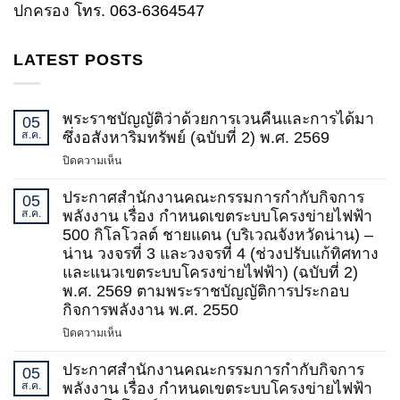
ปกครอง
โทร
.
063-6364547
LATEST POSTS
พระราชบัญญัติว่าด้วยการเวนคืนและการได้มา
05
ส.ค.
ซึ่งอสังหาริมทรัพย์ (ฉบับที่ 2) พ.ศ. 2569
บน
ปิดความเห็น
พระ
ราช
ประกาศสำนักงานคณะกรรมการกำกับกิจการ
05
บัญญัติ
ส.ค.
พลังงาน เรื่อง กำหนดเขตระบบโครงข่ายไฟฟ้า
ว่า
500 กิโลโวลต์ ชายแดน (บริเวณจังหวัดน่าน) –
ด้วย
น่าน วงจรที่ 3 และวงจรที่ 4 (ช่วงปรับแก้ทิศทาง
การ
และแนวเขตระบบโครงข่ายไฟฟ้า) (ฉบับที่ 2)
เวนคืน
พ.ศ. 2569 ตามพระราชบัญญัติการประกอบ
และ
กิจการพลังงาน พ.ศ. 2550
การ
ได้
บน
ปิดความเห็น
มา
ประกาศ
ซึ่ง
สำนักงาน
ประกาศสำนักงานคณะกรรมการกำกับกิจการ
05
อสังหาริมทรัพย์
คณะ
ส.ค.
พลังงาน เรื่อง กำหนดเขตระบบโครงข่ายไฟฟ้า
(ฉบับ