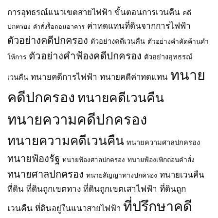
ตำบล
วงจร
2
จะ
การอุทธรณ์แนวเขตสายไฟฟ้า
ขั้นตอนการเวนคืน
พะตง
คดี
ที่
–
เวนคืน
อำเภอ
4
ปลวกแดง
ค่าทดแทนที่ดินจากการไฟฟ้า
ปกครอง
คำสั่งรื้อถอนอาคาร
ใน
หาดใหญ่
(ช่วง
(ช่วง
ท้อง
ตัวอย่างคดีปกครอง
จังหวัด
ตัวอย่างคดีเวนคืน
ตัวอย่างคำคัดค้านคำ
ปรับ
ปรับ
ที่
สงขลา
แก้
แก้
ตัวอย่างคำฟ้องคดีปกครอง
ตำบล
ให้การ
ตัวอย่างอุทธรณ์
พ.ศ.
ทิศทาง
ทิศทาง
โซง
2569
และ
และ
ทนาย
และ
ทนายคดีการไฟฟ้า
ทนายคดีค่าทดแทน
เวนคืน
แนว
แนว
ตำบล
เขต
เขต
สี
คดีปกครอง
ทนายคดีเวนคืน
ระบบ
ระบบ
วิเชียร
โครง
โครง
อำเภอ
ทนายความคดีปกครอง
ข่าย
ข่าย
น้ำยืน
ไฟฟ้า)
ไฟฟ้า)
จังหวัด
(ฉบับ
ตามพ
ทนายความคดีเวนคืน
อุบลราชธานี
ทนายความศาลปกครอง
ที่
ระ
พ.ศ.
2)
ราช
ทนายฟ้องรัฐ
2569
ทนายฟ้องเพิกถอนคำสั่ง
ทนายฟ้องศาลปกครอง
พ.ศ.
บัญญัติ
2569
การ
ทนายศาลปกครอง
ทนายเวนคืน
ทนายสัญญาทางปกครอง
ตามพ
ประกอบ
ที่ดินถูกเขตทาง
ที่ดินถูกเขตเสาไฟฟ้า
ที่ดินถูก
ที่ดิน
ระ
กิจการ
ราช
พลังงาน
ที่ปรึกษาคดี
เวนคืน
ที่ดินอยู่ในแนวสายไฟฟ้า
บัญญัติ
พ.ศ.
การ
2550