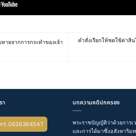
คำสั่งเรียกให้ชดใช้ค่า
สียหายจากการกระทำของเจ้า
เรา
บทความคดีปกครอง
พระราชบัญญัติว่าด้วยการเ
ทร.0636364547
และการได้มาซึ่งอสังหาริมทร