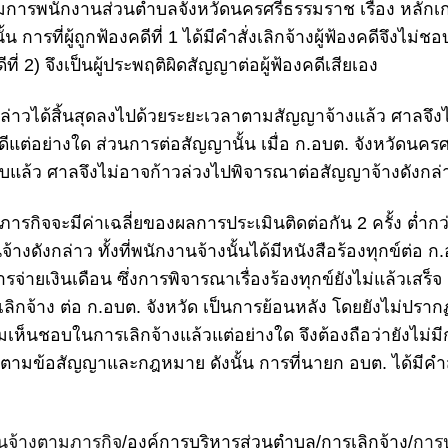
รพนักงานส่วนตำบลจังหวัดนครศรีธรรมราช เรื่อง หลักเกณ
 การที่ผู้ถูกฟ้องคดีที่ 1 ได้มี
คำสั่งเลิกจ้าง
ผู้ฟ้องคดีจึงไม่
ที่ 2) จึงเป็นผู้ประพฤติผิดสัญญาต่อผู้ฟ้องคดีเสียเอง
ล่าวได้สิ้นสุดลงไปด้วยระยะเวลาตามสัญญาจ้างแล้ว ศาลจึง
คดีแต่อย่างใด ส่วนการต่อสัญญานั้น เมื่อ ก.อบต. จังหวัดนครศ
อบแล้ว ศาลจึงไม่อาจก้าวล่วงไปพิจารณาต่อสัญญาจ้างดังกล
รกิจจะมีค่าเฉลี่ยของผลการประเมินติดต่อกัน 2 ครั้ง ต่ำกว
้างดังกล่าว ทั้งที่พนักงานจ้างนั้นได้มีหนังสือร้องทุกข์ต่อ ก.
ยเงินเดือน ซึ่งการพิจารณาเรื่องร้องทุกข์ยังไม่แล้วเสร็จ อ
จ้าง ต่อ ก.อบต. จังหวัด เป็นการย้อนหลัง โดยยังไม่ปรากฏว
ห็นชอบในการเลิกจ้างแล้วแต่อย่างใด จึงต้องถือว่ายังไม่ม
ไปตามข้อสัญญาและกฎหมาย ดังนั้น การที่นายก อบต. ได้มีคำสั
นจ้างตามภารกิจ
/องค์การบริหารส่วนตำบล/การเลิกจ้าง/
การป