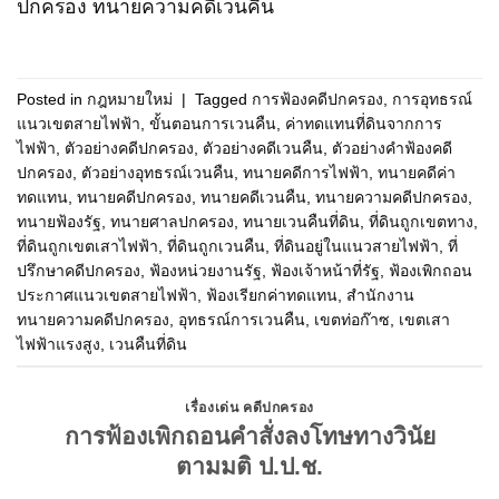
ปกครอง
ทนายความคดีเวนคืน
Posted in
กฎหมายใหม่
|
Tagged
การฟ้องคดีปกครอง
,
การอุทธรณ์
แนวเขตสายไฟฟ้า
,
ขั้นตอนการเวนคืน
,
ค่าทดแทนที่ดินจากการ
ไฟฟ้า
,
ตัวอย่างคดีปกครอง
,
ตัวอย่างคดีเวนคืน
,
ตัวอย่างคำฟ้องคดี
ปกครอง
,
ตัวอย่างอุทธรณ์เวนคืน
,
ทนายคดีการไฟฟ้า
,
ทนายคดีค่า
ทดแทน
,
ทนายคดีปกครอง
,
ทนายคดีเวนคืน
,
ทนายความคดีปกครอง
,
ทนายฟ้องรัฐ
,
ทนายศาลปกครอง
,
ทนายเวนคืนที่ดิน
,
ที่ดินถูกเขตทาง
,
ที่ดินถูกเขตเสาไฟฟ้า
,
ที่ดินถูกเวนคืน
,
ที่ดินอยู่ในแนวสายไฟฟ้า
,
ที่
ปรึกษาคดีปกครอง
,
ฟ้องหน่วยงานรัฐ
,
ฟ้องเจ้าหน้าที่รัฐ
,
ฟ้องเพิกถอน
ประกาศแนวเขตสายไฟฟ้า
,
ฟ้องเรียกค่าทดแทน
,
สำนักงาน
ทนายความคดีปกครอง
,
อุทธรณ์การเวนคืน
,
เขตท่อก๊าซ
,
เขตเสา
ไฟฟ้าแรงสูง
,
เวนคืนที่ดิน
เรื่องเด่น คดีปกครอง
การฟ้องเพิกถอนคำสั่งลงโทษทางวินัย
ตามมติ ป.ป.ช.