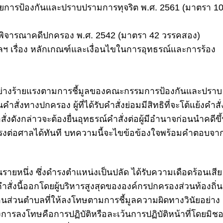
วยการป้องกันและปราบปรามการทุจริต พ.ศ. 2561 (มาตรา 1
ธีพิจารณาคดีปกครอง พ.ศ. 2542 (มาตรา 42 วรรคสอง)
เรื่อง หลักเกณฑ์และเงื่อนไขในการอุทธรณ์และการร้อง
ย่างร้ายแรง
ตาม
การชี้มูลของคณะกรรมการป้องกันและปราบ
นคำสั่งทางปกครอง ผู้ที่ได้รับคำสั่งย่อมมีสิทธิที่จะโต้แย้งคำสั่
คำสั่งดังกล่าวจะต้องยื่นอุทธรณ์คำสั่งต่อผู้มีอำนาจก่อนนำคดีขึ
รงต่อศาลได้ทันที บทความนี้จะไขข้อข้องใจพร้อมคำตอบจา
งถิ่นรายหนึ่ง ซึ่งดำรงตำแหน่งเป็นปลัด ได้รับความเดือดร้อนเสีย
่งนี้ออกโดยผู้บริหารสูงสุดขององค์กรปกครองส่วนท้องถิ่น
านส่วนตำบลที่ให้ลงโทษตาม
การชี้มูลความผิดทางวินัยอย่าง
งการลงโทษคือการปฏิบัติหรือละเว้นการปฏิบัติหน้าที่โดยมิช