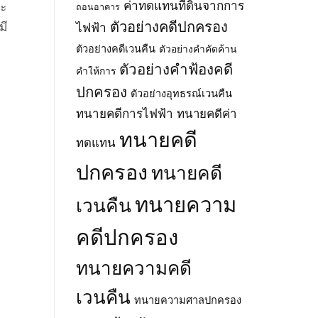
โครง
ตำบล
ค่าทดแทนที่ดินจากการ
าะ
ถอนอาคาร
พ.ศ.
ข่าย
โซง
2569
ตัวอย่างคดีปกครอง
มี
ไฟฟ้า
ไฟฟ้า)
และ
ตามพ
ตามพ
ตำบล
ตัวอย่างคดีเวนคืน
ตัวอย่างคำคัดค้าน
ระ
ระ
สี
ราช
ตัวอย่างคำฟ้องคดี
ราช
วิเชียร
คำให้การ
บัญญัติ
บัญญัติ
อำเภอ
ปกครอง
การ
ตัวอย่างอุทธรณ์เวนคืน
การ
น้ำยืน
ประกอบ
ประกอบ
จังหวัด
ทนายคดีการไฟฟ้า
ทนายคดีค่า
กิจการ
กิจการ
อุบลราชธานี
พลังงาน
ทนายคดี
พลังงาน
พ.ศ.
ทดแทน
พ.ศ.
พ.ศ.
2569
2550
2550
ปกครอง
ทนายคดี
ทนายความ
เวนคืน
คดีปกครอง
ทนายความคดี
เวนคืน
ทนายความศาลปกครอง