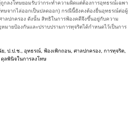
ู้ถูกลงโทษยอมรับว่ากระทำความผิดแต่ต้องการอุทธรณ์เฉพ
จากไล่ออกเป็นปลดออก) กรณีนี้ยังคงต้องยื่นอุทธรณ์ต่อผู้
ปกครอง ดังนั้น สิทธิในการฟ้องคดีจึงขึ้นอยู่กับความ
่กฎหมายป้องกันและปราบปรามการทุจริตได้กำหนดไว้เป็นการ
ัย, ป.ป.ช., อุทธรณ์, ฟ้องเพิกถอน, ศาลปกครอง, การทุจริต,
, ดุลพินิจในการลงโทษ