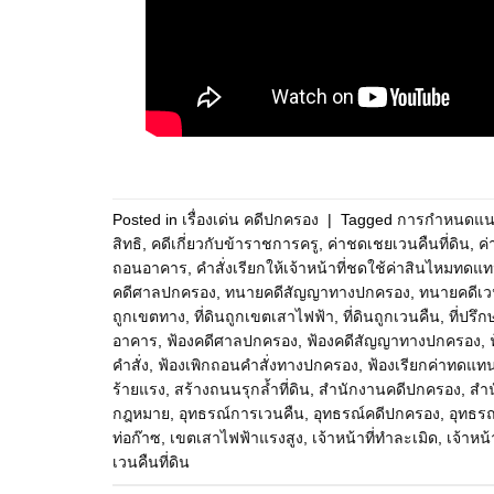
Posted in
เรื่องเด่น คดีปกครอง
|
Tagged
การกำหนดแน
สิทธิ
,
คดีเกี่ยวกับข้าราชการครู
,
ค่าชดเชยเวนคืนที่ดิน
,
ค
ถอนอาคาร
,
คำสั่งเรียกให้เจ้าหน้าที่ชดใช้ค่าสินไหมทดแ
คดีศาลปกครอง
,
ทนายคดีสัญญาทางปกครอง
,
ทนายคดีเว
ถูกเขตทาง
,
ที่ดินถูกเขตเสาไฟฟ้า
,
ที่ดินถูกเวนคืน
,
ที่ปร
อาคาร
,
ฟ้องคดีศาลปกครอง
,
ฟ้องคดีสัญญาทางปกครอง
,
คำสั่ง
,
ฟ้องเพิกถอนคำสั่งทางปกครอง
,
ฟ้องเรียกค่าทดแท
ร้ายแรง
,
สร้างถนนรุกล้ำที่ดิน
,
สำนักงานคดีปกครอง
,
สำ
กฎหมาย
,
อุทธรณ์การเวนคืน
,
อุทธรณ์คดีปกครอง
,
อุทธร
ท่อก๊าซ
,
เขตเสาไฟฟ้าแรงสูง
,
เจ้าหน้าที่ทำละเมิด
,
เจ้าหน้า
เวนคืนที่ดิน