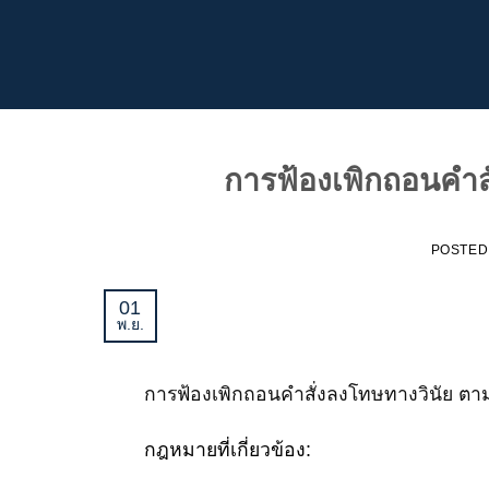
ข้าม
ไป
ยัง
เนื้อหา
การฟ้องเพิกถอนคำสั
POSTED
01
พ.ย.
การฟ้องเพิกถอนคำสั่งลงโทษทางวินัย ตาม
กฎหมายที่เกี่ยวข้อง: