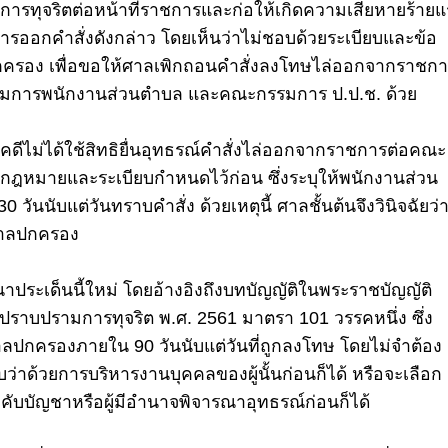
ป็นการทุจริตต่อหน้าที่ราชการและก่อให้เกิดความเสียหายร้าย
ับการออกคำสั่งดังกล่าว โดยเห็นว่าไม่ชอบด้วยระเบียบและข้อ
ลปกครอง เพื่อขอให้ศาลเพิกถอนคำสั่งลงโทษไล่ออกจากราชก
กรรมการพนักงานส่วนตำบล และคณะกรรมการ ป.ป.ช. ด้วย
งคดีไม่ได้ใช้สิทธิยื่นอุทธรณ์คำสั่งไล่ออกจากราชการต่อคณะ
ฎหมายและระเบียบกำหนดไว้ก่อน ซึ่งระบุให้พนักงานส่วน
วันนับแต่วันทราบคำสั่ง ด้วยเหตุนี้ ศาลชั้นต้นจึงวินิจฉัยว่าผ
อศาลปกครอง
ประเด็นนี้ใหม่ โดยอ้างอิงถึงบทบัญญัติในพระราชบัญญัติ
ราบปรามการทุจริต พ.ศ. 2561 มาตรา 101 วรรคหนึ่ง ซึ่ง
อศาลปกครองภายใน 90 วันนับแต่วันที่ถูกลงโทษ
โดยไม่จำต้อง
ว่าด้วยการบริหารงานบุคคลของผู้นั้นก่อนก็ได้
หรือจะเลือก
คับบัญชาหรือผู้มีอำนาจพิจารณาอุทธรณ์ก่อนก็ได้