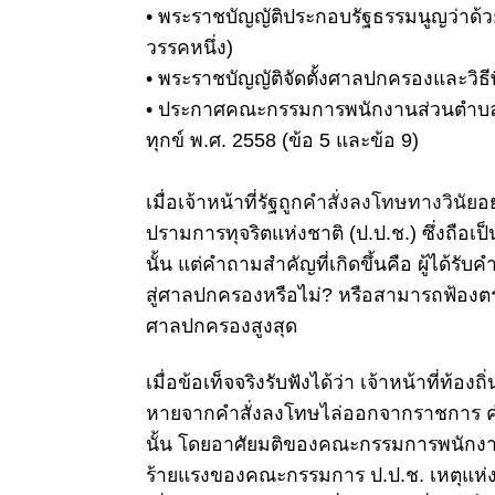
•
พระราชบัญญัติประกอบรัฐธรรมนูญว่าด้
วรรคหนึ่ง)
•
พระราชบัญญัติจัดตั้งศาลปกครองและวิ
•
ประกาศคณะกรรมการพนักงานส่วนตำบลฯ 
ทุกข์ พ.ศ. 2558 (ข้อ 5 และข้อ 9)
เมื่อเจ้าหน้าที่รัฐถูก
คำสั่งลงโทษทางวินัย
อ
ปรามการทุจริตแห่งชาติ
(ป.ป.ช.) ซึ่งถือเป็
นั้น แต่คำถามสำคัญที่เกิดขึ้นคือ ผู้ได้รับ
สู่ศาลปกครองหรือไม่? หรือสามารถฟ้องต
ศาลปกครองสูงสุด
เมื่อข้อเท็จจริงรับฟังได้ว่า เจ้าหน้าที่ท้อ
หายจากคำสั่งลงโทษไล่ออกจากราชการ คำสั
นั้น โดยอาศัยมติของคณะกรรมการพนักง
ร้ายแรงของคณะกรรมการ ป.ป.ช.
เหตุแห่