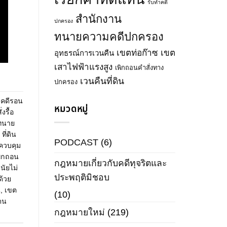
รับทำคดี
สำนักงาน
ปกครอง
ทนายความคดีปกครอง
เขตท่อก๊าซ
เขต
อุทธรณ์การเวนคืน
เสาไฟฟ้าแรงสูง
เพิกถอนคำสั่งทาง
เวนคืนที่ดิน
ปกครอง
,
คดีรอน
หมวดหมู่
่งรื้อ
ทนาย
,
ที่ดิน
PODCAST
(6)
 ควบคุม
พิกถอน
กฎหมายเกี่ยวกับคดีทุจริตและ
ินัยไม่
ประพฤติมิชอบ
ด้วย
น
,
เขต
(10)
ดน
กฎหมายใหม่
(219)