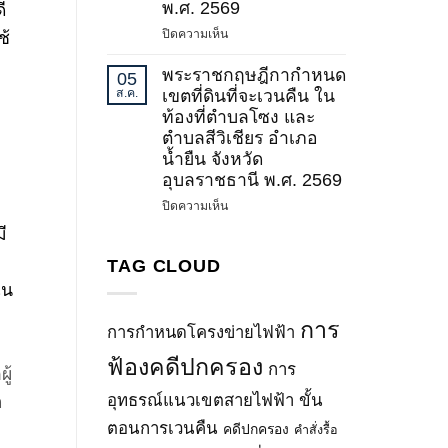
น่าน)
พ.ศ. 2569
ี
พลังงาน
–
บน
ปิดความเห็น
เรื่อง
ช้
น่าน
พระ
กำหนด
วงจร
ราช
พระราชกฤษฎีกากำหนด
เขต
05
ที่
กฤษฎีกา
ระบบ
ส.ค.
เขตที่ดินที่จะเวนคืน ใน
3
กำหนด
โครง
ท้องที่ตำบลโซง และ
และ
เขต
ข่าย
ตำบลสีวิเชียร อำเภอ
วงจร
ที่ดิน
ไฟฟ้า
น้ำยืน จังหวัด
ที่
ที่
500
4
อุบลราชธานี พ.ศ. 2569
จะ
กิโล
(ช่วง
เวนคืน
โวลต์
บน
ปิดความเห็น
ปรับ
ใน
บางละมุง
พระ
ี
แก้
ท้อง
2
ราช
ทิศทาง
ที่
–
กฤษฎีกา
TAG CLOUD
และ
ตำบล
ปลวกแดง
กำหนด
ใน
แนว
พะตง
(ช่วง
เขต
เขต
อำเภอ
ปรับ
ที่ดิน
การ
ระบบ
การกำหนดโครงข่ายไฟฟ้า
หาดใหญ่
แก้
ที่
โครง
จังหวัด
ทิศทาง
จะ
ฟ้องคดีปกครอง
ข่าย
การ
ู้
สงขลา
และ
เวนคืน
ไฟฟ้า)
พ.ศ.
แนว
ใน
อุทธรณ์แนวเขตสายไฟฟ้า
ขั้น
อ
(ฉบับ
2569
เขต
ท้อง
ที่
ตอนการเวนคืน
คดีปกครอง
คำสั่งรื้อ
ระบบ
ที่
2)