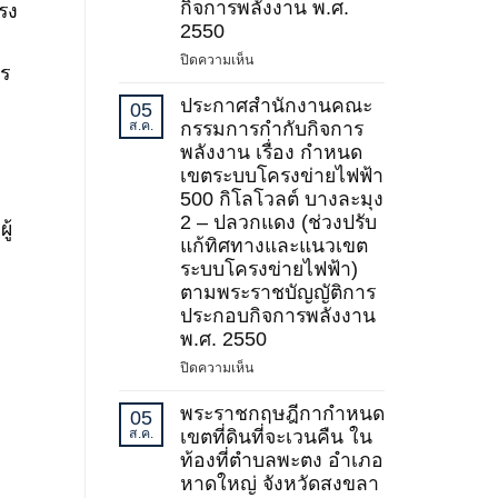
กิจการพลังงาน พ.ศ.
แรง
2)
2550
พ.ศ.
บน
ปิดความเห็น
2569
าร
ประกาศ
สำนักงาน
ประกาศสำนักงานคณะ
05
คณะ
ส.ค.
กรรมการกำกับกิจการ
กรรมการ
พลังงาน เรื่อง กำหนด
กำกับ
เขตระบบโครงข่ายไฟฟ้า
กิจการ
500 กิโลโวลต์ บางละมุง
พลังงาน
2 – ปลวกแดง (ช่วงปรับ
ู้
เรื่อง
แก้ทิศทางและแนวเขต
กำหนด
ระบบโครงข่ายไฟฟ้า)
เขต
ตามพระราชบัญญัติการ
ระบบ
ประกอบกิจการพลังงาน
โครง
ข่าย
พ.ศ. 2550
ไฟฟ้า
บน
ปิดความเห็น
500
ประกาศ
กิโล
สำนักงาน
พระราชกฤษฎีกากำหนด
05
โวลต์
คณะ
ส.ค.
เขตที่ดินที่จะเวนคืน ใน
ชายแดน
กรรมการ
ท้องที่ตำบลพะตง อำเภอ
(บริเวณ
กำกับ
หาดใหญ่ จังหวัดสงขลา
จังหวัด
กิจการ