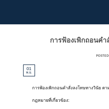
ข้าม
ไป
ยัง
เนื้อหา
การฟ้องเพิกถอนคำสั
POSTED
01
พ.ย.
การฟ้องเพิกถอนคำสั่งลงโทษทางวินัย ตาม
กฎหมายที่เกี่ยวข้อง: