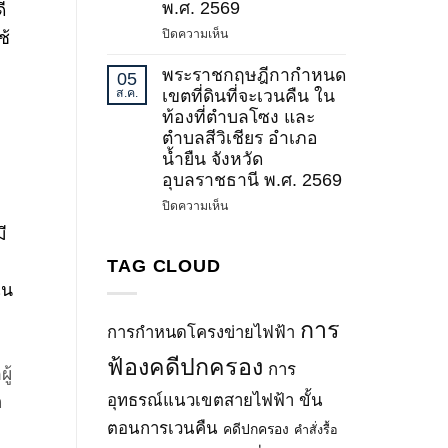
น่าน)
พ.ศ. 2569
ี
พลังงาน
–
บน
ปิดความเห็น
เรื่อง
ช้
น่าน
พระ
กำหนด
วงจร
ราช
พระราชกฤษฎีกากำหนด
เขต
05
ที่
กฤษฎีกา
ระบบ
ส.ค.
เขตที่ดินที่จะเวนคืน ใน
3
กำหนด
โครง
ท้องที่ตำบลโซง และ
และ
เขต
ข่าย
ตำบลสีวิเชียร อำเภอ
วงจร
ที่ดิน
ไฟฟ้า
น้ำยืน จังหวัด
ที่
ที่
500
4
อุบลราชธานี พ.ศ. 2569
จะ
กิโล
(ช่วง
เวนคืน
โวลต์
บน
ปิดความเห็น
ปรับ
ใน
บางละมุง
พระ
ี
แก้
ท้อง
2
ราช
ทิศทาง
ที่
–
กฤษฎีกา
TAG CLOUD
และ
ตำบล
ปลวกแดง
กำหนด
ใน
แนว
พะตง
(ช่วง
เขต
เขต
อำเภอ
ปรับ
ที่ดิน
การ
ระบบ
การกำหนดโครงข่ายไฟฟ้า
หาดใหญ่
แก้
ที่
โครง
จังหวัด
ทิศทาง
จะ
ฟ้องคดีปกครอง
ข่าย
การ
ู้
สงขลา
และ
เวนคืน
ไฟฟ้า)
พ.ศ.
แนว
ใน
อุทธรณ์แนวเขตสายไฟฟ้า
ขั้น
อ
(ฉบับ
2569
เขต
ท้อง
ที่
ตอนการเวนคืน
คดีปกครอง
คำสั่งรื้อ
ระบบ
ที่
2)