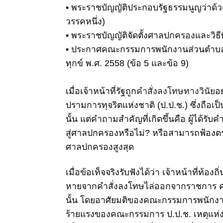
•
พระราชบัญญัติประกอบรัฐธรรมนูญว่าด้
วรรคหนึ่ง)
•
พระราชบัญญัติจัดตั้งศาลปกครองและวิ
•
ประกาศคณะกรรมการพนักงานส่วนตำบลฯ 
ทุกข์ พ.ศ. 2558 (ข้อ 5 และข้อ 9)
เมื่อเจ้าหน้าที่รัฐถูก
คำสั่งลงโทษทางวินัย
อ
ปรามการทุจริตแห่งชาติ
(ป.ป.ช.) ซึ่งถือเป็
นั้น แต่คำถามสำคัญที่เกิดขึ้นคือ ผู้ได้รับ
สู่ศาลปกครองหรือไม่? หรือสามารถฟ้องต
ศาลปกครองสูงสุด
เมื่อข้อเท็จจริงรับฟังได้ว่า เจ้าหน้าที่ท้อ
หายจากคำสั่งลงโทษไล่ออกจากราชการ คำสั
นั้น โดยอาศัยมติของคณะกรรมการพนักง
ร้ายแรงของคณะกรรมการ ป.ป.ช.
เหตุแห่