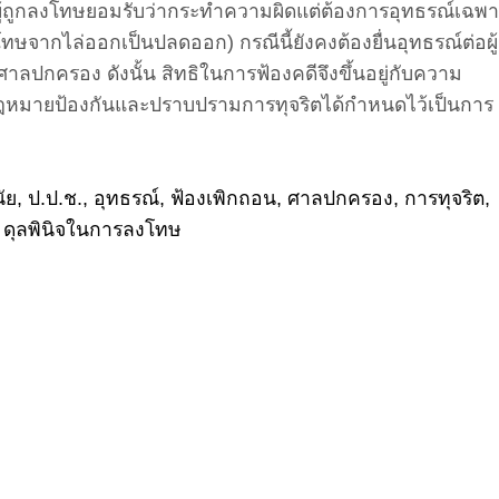
ู้ถูกลงโทษยอมรับว่ากระทำความผิดแต่ต้องการอุทธรณ์เฉพ
จากไล่ออกเป็นปลดออก) กรณีนี้ยังคงต้องยื่นอุทธรณ์ต่อผู้
ปกครอง ดังนั้น สิทธิในการฟ้องคดีจึงขึ้นอยู่กับความ
่กฎหมายป้องกันและปราบปรามการทุจริตได้กำหนดไว้เป็นการ
ัย, ป.ป.ช., อุทธรณ์, ฟ้องเพิกถอน, ศาลปกครอง, การทุจริต,
, ดุลพินิจในการลงโทษ