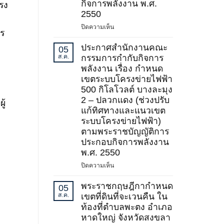
กิจการพลังงาน พ.ศ.
แรง
2)
2550
พ.ศ.
บน
ปิดความเห็น
2569
าร
ประกาศ
สำนักงาน
ประกาศสำนักงานคณะ
05
คณะ
ส.ค.
กรรมการกำกับกิจการ
กรรมการ
พลังงาน เรื่อง กำหนด
กำกับ
เขตระบบโครงข่ายไฟฟ้า
กิจการ
500 กิโลโวลต์ บางละมุง
พลังงาน
2 – ปลวกแดง (ช่วงปรับ
ู้
เรื่อง
แก้ทิศทางและแนวเขต
กำหนด
ระบบโครงข่ายไฟฟ้า)
เขต
ตามพระราชบัญญัติการ
ระบบ
ประกอบกิจการพลังงาน
โครง
ข่าย
พ.ศ. 2550
ไฟฟ้า
บน
ปิดความเห็น
500
ประกาศ
กิโล
สำนักงาน
พระราชกฤษฎีกากำหนด
05
โวลต์
คณะ
ส.ค.
เขตที่ดินที่จะเวนคืน ใน
ชายแดน
กรรมการ
ท้องที่ตำบลพะตง อำเภอ
(บริเวณ
กำกับ
หาดใหญ่ จังหวัดสงขลา
จังหวัด
กิจการ