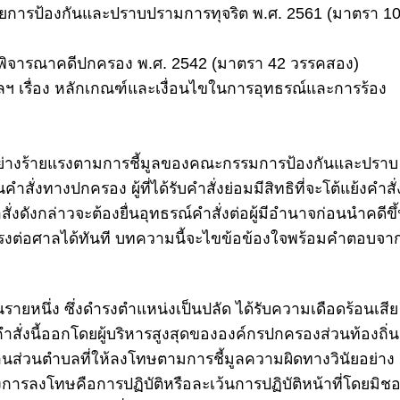
วยการป้องกันและปราบปรามการทุจริต พ.ศ. 2561 (มาตรา 1
ธีพิจารณาคดีปกครอง พ.ศ. 2542 (มาตรา 42 วรรคสอง)
เรื่อง หลักเกณฑ์และเงื่อนไขในการอุทธรณ์และการร้อง
ย่างร้ายแรง
ตาม
การชี้มูลของคณะกรรมการป้องกันและปราบ
นคำสั่งทางปกครอง ผู้ที่ได้รับคำสั่งย่อมมีสิทธิที่จะโต้แย้งคำสั่
คำสั่งดังกล่าวจะต้องยื่นอุทธรณ์คำสั่งต่อผู้มีอำนาจก่อนนำคดีขึ
รงต่อศาลได้ทันที บทความนี้จะไขข้อข้องใจพร้อมคำตอบจา
งถิ่นรายหนึ่ง ซึ่งดำรงตำแหน่งเป็นปลัด ได้รับความเดือดร้อนเสีย
่งนี้ออกโดยผู้บริหารสูงสุดขององค์กรปกครองส่วนท้องถิ่น
านส่วนตำบลที่ให้ลงโทษตาม
การชี้มูลความผิดทางวินัยอย่าง
งการลงโทษคือการปฏิบัติหรือละเว้นการปฏิบัติหน้าที่โดยมิช