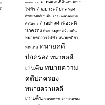
โครง
ตำบล
ค่าทดแทนที่ดินจากการ
าะ
ถอนอาคาร
พ.ศ.
ข่าย
โซง
2569
ตัวอย่างคดีปกครอง
มี
ไฟฟ้า
ไฟฟ้า)
และ
ตามพ
ตามพ
ตำบล
ตัวอย่างคดีเวนคืน
ตัวอย่างคำคัดค้าน
ระ
ระ
สี
ราช
ตัวอย่างคำฟ้องคดี
ราช
วิเชียร
คำให้การ
บัญญัติ
บัญญัติ
อำเภอ
ปกครอง
การ
ตัวอย่างอุทธรณ์เวนคืน
การ
น้ำยืน
ประกอบ
ประกอบ
จังหวัด
ทนายคดีการไฟฟ้า
ทนายคดีค่า
กิจการ
กิจการ
อุบลราชธานี
พลังงาน
ทนายคดี
พลังงาน
พ.ศ.
ทดแทน
พ.ศ.
พ.ศ.
2569
2550
2550
ปกครอง
ทนายคดี
ทนายความ
เวนคืน
คดีปกครอง
ทนายความคดี
เวนคืน
ทนายความศาลปกครอง