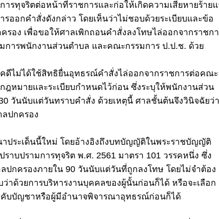
ป็นการทุจริตต่อหน้าที่ราชการและก่อให้เกิดความเสียหายร้าย
ับการออกคำสั่งดังกล่าว โดยเห็นว่าไม่ชอบด้วยระเบียบและข้อ
ลปกครอง เพื่อขอให้ศาลเพิกถอนคำสั่งลงโทษไล่ออกจากราชก
กรรมการพนักงานส่วนตำบล และคณะกรรมการ ป.ป.ช. ด้วย
งคดีไม่ได้ใช้สิทธิยื่นอุทธรณ์คำสั่งไล่ออกจากราชการต่อคณะ
ฎหมายและระเบียบกำหนดไว้ก่อน ซึ่งระบุให้พนักงานส่วน
วันนับแต่วันทราบคำสั่ง ด้วยเหตุนี้ ศาลชั้นต้นจึงวินิจฉัยว่าผ
อศาลปกครอง
ประเด็นนี้ใหม่ โดยอ้างอิงถึงบทบัญญัติในพระราชบัญญัติ
ราบปรามการทุจริต พ.ศ. 2561 มาตรา 101 วรรคหนึ่ง ซึ่ง
อศาลปกครองภายใน 90 วันนับแต่วันที่ถูกลงโทษ
โดยไม่จำต้อง
ว่าด้วยการบริหารงานบุคคลของผู้นั้นก่อนก็ได้
หรือจะเลือก
คับบัญชาหรือผู้มีอำนาจพิจารณาอุทธรณ์ก่อนก็ได้