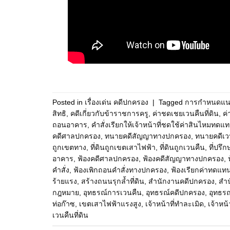
Posted in
เรื่องเด่น คดีปกครอง
|
Tagged
การกำหนดแน
สิทธิ
,
คดีเกี่ยวกับข้าราชการครู
,
ค่าชดเชยเวนคืนที่ดิน
,
ค
ถอนอาคาร
,
คำสั่งเรียกให้เจ้าหน้าที่ชดใช้ค่าสินไหมทดแ
คดีศาลปกครอง
,
ทนายคดีสัญญาทางปกครอง
,
ทนายคดีเว
ถูกเขตทาง
,
ที่ดินถูกเขตเสาไฟฟ้า
,
ที่ดินถูกเวนคืน
,
ที่ปร
อาคาร
,
ฟ้องคดีศาลปกครอง
,
ฟ้องคดีสัญญาทางปกครอง
,
คำสั่ง
,
ฟ้องเพิกถอนคำสั่งทางปกครอง
,
ฟ้องเรียกค่าทดแท
ร้ายแรง
,
สร้างถนนรุกล้ำที่ดิน
,
สำนักงานคดีปกครอง
,
สำ
กฎหมาย
,
อุทธรณ์การเวนคืน
,
อุทธรณ์คดีปกครอง
,
อุทธร
ท่อก๊าซ
,
เขตเสาไฟฟ้าแรงสูง
,
เจ้าหน้าที่ทำละเมิด
,
เจ้าหน้า
เวนคืนที่ดิน