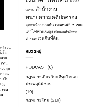
รับทำคดี
สำนักงาน
ปกครอง
ทนายความคดีปกครอง
เขตท่อก๊าซ
เขต
อุทธรณ์การเวนคืน
เสาไฟฟ้าแรงสูง
เพิกถอนคำสั่งทาง
เวนคืนที่ดิน
ปกครอง
,
คดีรอน
หมวดหมู่
่งรื้อ
ทนาย
,
ที่ดิน
PODCAST
(6)
 ควบคุม
พิกถอน
กฎหมายเกี่ยวกับคดีทุจริตและ
ินัยไม่
ประพฤติมิชอบ
ด้วย
น
,
เขต
(10)
ดน
กฎหมายใหม่
(219)