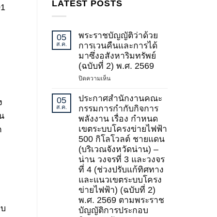
LATEST POSTS
01
พระราชบัญญัติว่าด้วย
05
ส.ค.
การเวนคืนและการได้
มาซึ่งอสังหาริมทรัพย์
(ฉบับที่ 2) พ.ศ. 2569
บน
ปิดความเห็น
พระ
ราช
ประกาศสำนักงานคณะ
05
ง
บัญญัติ
ส.ค.
กรรมการกำกับกิจการ
้น
ว่า
พลังงาน เรื่อง กำหนด
ด้วย
เขตระบบโครงข่ายไฟฟ้า
ก
การ
500 กิโลโวลต์ ชายแดน
เวนคืน
(บริเวณจังหวัดน่าน) –
และ
น่าน วงจรที่ 3 และวงจร
การ
ที่ 4 (ช่วงปรับแก้ทิศทาง
ได้
และแนวเขตระบบโครง
มา
ข่ายไฟฟ้า) (ฉบับที่ 2)
ซึ่ง
อสังหาริมทรัพย์
พ.ศ. 2569 ตามพระราช
อบ
(ฉบับ
บัญญัติการประกอบ
ที่