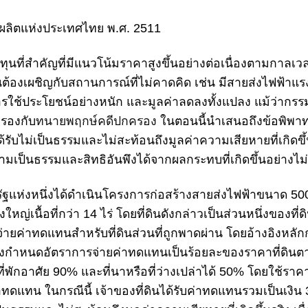
ผลิตแห่งประเทศไทย พ.ศ. 2511
รลงทุนที่สำคัญที่มีแนวโน้มราคาสูงขึ้นอย่างต่อเนื่องตามกาลเว
ณต้องเผชิญกับสถานการณ์ที่ไม่คาดคิด เช่น มี
สายส่งไฟฟ้าแรง
การใช้ประโยชน์อย่างหนัก และมูลค่าลดลงทั้งแปลง แม้ว่ากรรม
ครองกับ
ทนายพฤกษ์คดีปกครอง
ในตอนนี้นำเสนอถึงข้อพิพาทที่เ
ได้รับไม่เป็นธรรมและไม่สะท้อนถึงมูลค่าความเสียหายที่เกิดขึ้น
วามเป็นธรรมและสิทธิอันพึงได้จากผลกระทบที่เกิดขึ้นอย่างไม่
ัฐแห่งหนึ่งได้ดำเนินโครงการก่อสร้างสายส่งไฟฟ้าขนาด 500 
หญ่เนื้อที่กว่า 14 ไร่ โดยที่ดินดังกล่าวเป็นส่วนหนึ่งของท
จ่าย
ค่าทดแทน
สำหรับที่ดินส่วนที่ถูกพาดผ่าน โดยอ้างอิงหล
ซึ่งกำหนดอัตราการจ่ายค่าทดแทนเป็นร้อยละของราคาที่ดิน
% ที่พักอาศัย 90% และที่นาหรือที่ว่างเปล่าได้ 50% โดยใช้ร
ดแทน ในกรณีนี้ เจ้าของที่ดินได้รับค่าทดแทนรวมเป็นเงิน 3