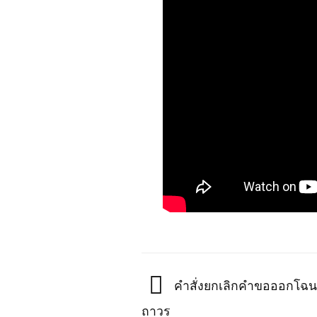
คำสั่งยกเลิกคำขอออกโฉนดที
ถาวร