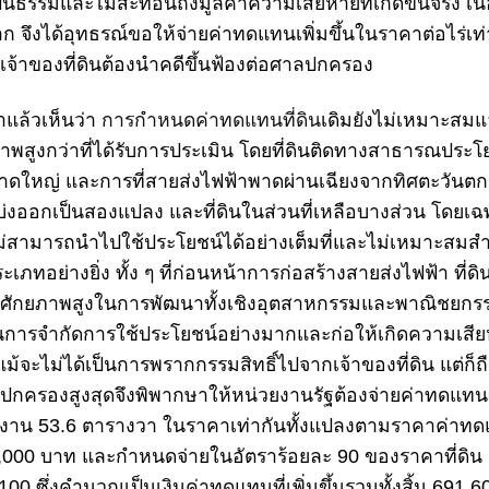
่เป็นธรรมและไม่สะท้อนถึงมูลค่าความเสียหายที่เกิดขึ้นจริง เน
ก จึงได้อุทธรณ์ขอให้จ่ายค่าทดแทนเพิ่มขึ้นในราคาต่อไร่เท่
เจ้าของที่ดินต้องนำคดีขึ้นฟ้องต่อ
ศาลปกครอง
แล้วเห็นว่า
การกำหนด
ค่าทดแทนที่ดิน
เดิมยังไม่เหมาะสม
ักยภาพสูงกว่าที่ได้รับการประเมิน โดยที่ดินติดทางสาธารณประ
ขนาดใหญ่ และการที่สายส่งไฟฟ้าพาดผ่านเฉียงจากทิศตะวันตก
กแบ่งออกเป็นสองแปลง และที่ดินในส่วนที่เหลือบางส่วน โดยเฉ
 ไม่สามารถนำไป
ใช้ประโยชน์
ได้อย่างเต็มที่และไม่เหมาะสมสำ
ะเภทอย่างยิ่ง ทั้ง ๆ ที่ก่อนหน้าการก่อสร้างสายส่งไฟฟ้า ที่ด
ักยภาพสูงในการพัฒนาทั้งเชิงอุตสาหกรรมและพาณิชยกรร
ป็นการจำกัด
การใช้ประโยชน์
อย่างมากและก่อให้เกิดความเสีย
้จะไม่ได้เป็นการพรากกรรมสิทธิ์ไปจากเจ้าของที่ดิน แต่ก็ถื
ปกครองสูงสุด
จึงพิพากษาให้หน่วยงานรัฐต้องจ่าย
ค่าทดแทน
ร่ 3 งาน 53.6 ตารางวา ในราคาเท่ากันทั้งแปลงตามราคาค่า
,000 บาท และกำหนดจ่ายในอัตราร้อยละ 90 ของราคาที่ดิน เว้นแ
100 ซึ่งคำนวณเป็นเงิน
ค่าทดแทน
ที่เพิ่มขึ้นรวมทั้งสิ้น 691