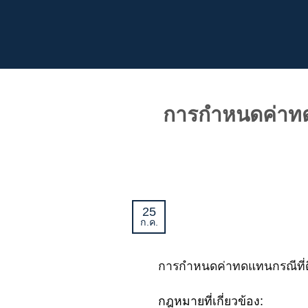
ข้าม
ไป
ยัง
เนื้อหา
การกำหนดค่าทด
25
ก.ค.
การกำหนดค่าทดแทนกรณีที่ด
กฎหมายที่เกี่ยวข้อง: