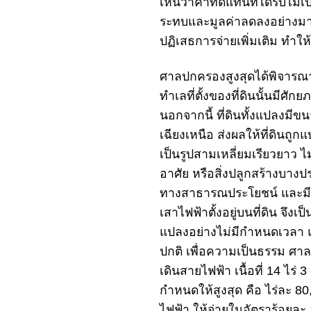
เห็นว่า
ค่าทดแทน
ที่ได้รับไม
ระทบและ
มูลค่าลดลง
อย่างมา
ปฏิเสธการจ่ายเพิ่มเติม ทำให้
ศาลปกครองสูงสุดได้พิจารณา
ทำเลที่ตั้งของที่ดินนั้นมีศ
นอกจากนี้ ที่ดินทั้งแปลงมี
เฉียงเหนือ ส่งผลให้ที่ดินถู
เป็นรูปสามเหลี่ยมเรียวยาว
อาศัย หรือสิ่งปลูกสร้างบางปร
ทางสาธารณประโยชน์ และมีศ
เสาไฟฟ้าตั้งอยู่บนที่ดิน จึงเ
แปลง
อย่างไม่มีกำหนดเวลา แม
ปกติ
เพื่อความเป็นธรรม
ศาล
เดินสายไฟฟ้า
เนื้อที่ 14 ไ
กำหนดให้สูงสุด คือ ไร่ละ 80
ไฟฟ้า ให้จ่ายในอัตราร้อยละ 