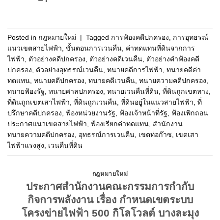
Posted in
กฎหมายใหม่
|
Tagged
การฟ้องคดีปกครอง
,
การอุทธรณ์
แนวเขตสายไฟฟ้า
,
ขั้นตอนการเวนคืน
,
ค่าทดแทนที่ดินจากการ
ไฟฟ้า
,
ตัวอย่างคดีปกครอง
,
ตัวอย่างคดีเวนคืน
,
ตัวอย่างคำฟ้องคดี
ปกครอง
,
ตัวอย่างอุทธรณ์เวนคืน
,
ทนายคดีการไฟฟ้า
,
ทนายคดีค่า
ทดแทน
,
ทนายคดีปกครอง
,
ทนายคดีเวนคืน
,
ทนายความคดีปกครอง
,
ทนายฟ้องรัฐ
,
ทนายศาลปกครอง
,
ทนายเวนคืนที่ดิน
,
ที่ดินถูกเขตทาง
,
ที่ดินถูกเขตเสาไฟฟ้า
,
ที่ดินถูกเวนคืน
,
ที่ดินอยู่ในแนวสายไฟฟ้า
,
ที่
ปรึกษาคดีปกครอง
,
ฟ้องหน่วยงานรัฐ
,
ฟ้องเจ้าหน้าที่รัฐ
,
ฟ้องเพิกถอน
ประกาศแนวเขตสายไฟฟ้า
,
ฟ้องเรียกค่าทดแทน
,
สำนักงาน
ทนายความคดีปกครอง
,
อุทธรณ์การเวนคืน
,
เขตท่อก๊าซ
,
เขตเสา
ไฟฟ้าแรงสูง
,
เวนคืนที่ดิน
กฎหมายใหม่
ประกาศสำนักงานคณะกรรมการกำกับ
กิจการพลังงาน เรื่อง กำหนดเขตระบบ
โครงข่ายไฟฟ้า 500 กิโลโวลต์ บางละมุง