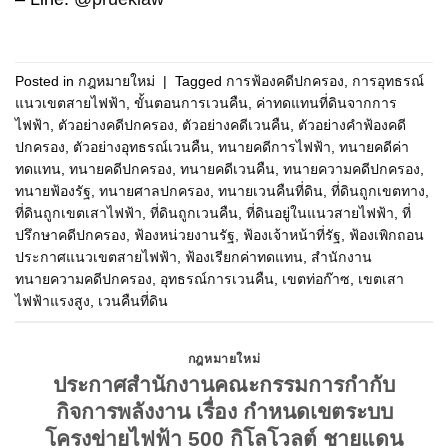
Posted in
กฎหมายใหม่
|
Tagged
การฟ้องคดีปกครอง
,
การอุทธรณ์
แนวเขตสายไฟฟ้า
,
ขั้นตอนการเวนคืน
,
ค่าทดแทนที่ดินจากการ
ไฟฟ้า
,
ตัวอย่างคดีปกครอง
,
ตัวอย่างคดีเวนคืน
,
ตัวอย่างคำฟ้องคดี
ปกครอง
,
ตัวอย่างอุทธรณ์เวนคืน
,
ทนายคดีการไฟฟ้า
,
ทนายคดีค่า
ทดแทน
,
ทนายคดีปกครอง
,
ทนายคดีเวนคืน
,
ทนายความคดีปกครอง
,
ทนายฟ้องรัฐ
,
ทนายศาลปกครอง
,
ทนายเวนคืนที่ดิน
,
ที่ดินถูกเขตทาง
,
ที่ดินถูกเขตเสาไฟฟ้า
,
ที่ดินถูกเวนคืน
,
ที่ดินอยู่ในแนวสายไฟฟ้า
,
ที่
ปรึกษาคดีปกครอง
,
ฟ้องหน่วยงานรัฐ
,
ฟ้องเจ้าหน้าที่รัฐ
,
ฟ้องเพิกถอน
ประกาศแนวเขตสายไฟฟ้า
,
ฟ้องเรียกค่าทดแทน
,
สำนักงาน
ทนายความคดีปกครอง
,
อุทธรณ์การเวนคืน
,
เขตท่อก๊าซ
,
เขตเสา
ไฟฟ้าแรงสูง
,
เวนคืนที่ดิน
กฎหมายใหม่
ประกาศสำนักงานคณะกรรมการกำกับ
กิจการพลังงาน เรื่อง กำหนดเขตระบบ
โครงข่ายไฟฟ้า 500 กิโลโวลต์ ชายแดน