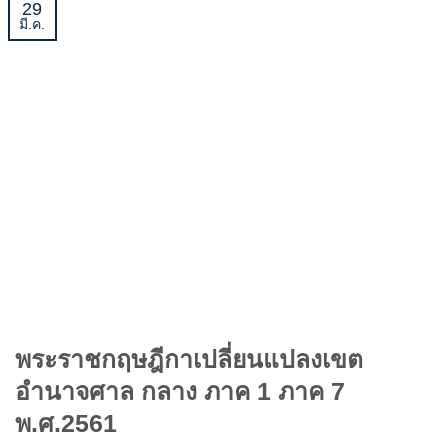
29
มี.ค.
พระราชกฤษฎีกาเปลี่ยนแปลงเขต
อำนาจศาล กลาง ภาค 1 ภาค 7
พ.ศ.2561