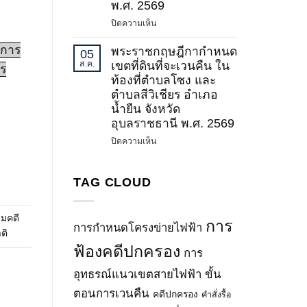
น่าน)
พ.ศ. 2569
พลังงาน
–
บน
ปิดความเห็น
เรื่อง
น่าน
พระ
กำหนด
วงจร
งการ
ราช
พระราชกฤษฎีกากำหนด
เขต
05
ที่
กฤษฎีกา
ระบบ
ส.ค.
เขตที่ดินที่จะเวนคืน ใน
ร
3
กำหนด
โครง
ท้องที่ตำบลโซง และ
และ
เขต
ข่าย
ตำบลสีวิเชียร อำเภอ
วงจร
ที่ดิน
ไฟฟ้า
น้ำยืน จังหวัด
ที่
ที่
500
4
อุบลราชธานี พ.ศ. 2569
จะ
กิโล
(ช่วง
เวนคืน
โวลต์
บน
ปิดความเห็น
ปรับ
ใน
บางละมุง
พระ
แก้
ท้อง
2
ราช
ทิศทาง
ที่
–
กฤษฎีกา
TAG CLOUD
และ
ตำบล
ปลวกแดง
กำหนด
แนว
พะตง
(ช่วง
เขต
เขต
มคดี
อำเภอ
ปรับ
ที่ดิน
การ
ระบบ
การกำหนดโครงข่ายไฟฟ้า
หาดใหญ่
แก้
ที่
ติ
โครง
จังหวัด
ทิศทาง
จะ
ฟ้องคดีปกครอง
ข่าย
การ
สงขลา
และ
เวนคืน
ไฟฟ้า)
พ.ศ.
แนว
ใน
อุทธรณ์แนวเขตสายไฟฟ้า
ขั้น
(ฉบับ
2569
เขต
ท้อง
ที่
ตอนการเวนคืน
คดีปกครอง
คำสั่งรื้อ
ระบบ
ที่
2)