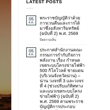
LATEST POSTS
พระราชบัญญัติว่าด้วย
05
ส.ค.
การเวนคืนและการได้
มาซึ่งอสังหาริมทรัพย์
(ฉบับที่ 2) พ.ศ. 2569
บน
ปิดความเห็น
พระ
ราช
ประกาศสำนักงานคณะ
05
บัญญัติ
ส.ค.
กรรมการกำกับกิจการ
ว่า
พลังงาน เรื่อง กำหนด
ด้วย
เขตระบบโครงข่ายไฟฟ้า
การ
500 กิโลโวลต์ ชายแดน
เวนคืน
(บริเวณจังหวัดน่าน) –
และ
น่าน วงจรที่ 3 และวงจร
การ
ที่ 4 (ช่วงปรับแก้ทิศทาง
ได้
และแนวเขตระบบโครง
มา
ข่ายไฟฟ้า) (ฉบับที่ 2)
ซึ่ง
อสังหาริมทรัพย์
พ.ศ. 2569 ตามพระราช
(ฉบับ
บัญญัติการประกอบ
ที่