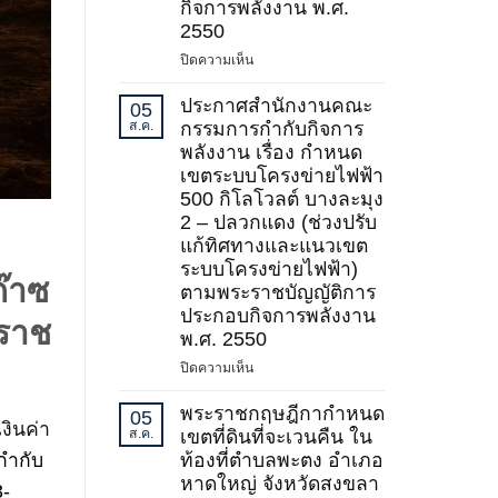
กิจการพลังงาน พ.ศ.
2)
2550
พ.ศ.
บน
ปิดความเห็น
2569
ประกาศ
สำนักงาน
ประกาศสำนักงานคณะ
05
คณะ
ส.ค.
กรรมการกำกับกิจการ
กรรมการ
พลังงาน เรื่อง กำหนด
กำกับ
เขตระบบโครงข่ายไฟฟ้า
กิจการ
500 กิโลโวลต์ บางละมุง
พลังงาน
2 – ปลวกแดง (ช่วงปรับ
เรื่อง
แก้ทิศทางและแนวเขต
กำหนด
ระบบโครงข่ายไฟฟ้า)
เขต
๊าซ
ตามพระราชบัญญัติการ
ระบบ
ประกอบกิจการพลังงาน
โครง
ราช
ข่าย
พ.ศ. 2550
ไฟฟ้า
บน
ปิดความเห็น
500
ประกาศ
กิโล
สำนักงาน
พระราชกฤษฎีกากำหนด
05
โวลต์
งินค่า
คณะ
ส.ค.
เขตที่ดินที่จะเวนคืน ใน
ชายแดน
กรรมการ
ท้องที่ตำบลพะตง อำเภอ
กำกับ
(บริเวณ
กำกับ
หาดใหญ่ จังหวัดสงขลา
จังหวัด
3-
กิจการ