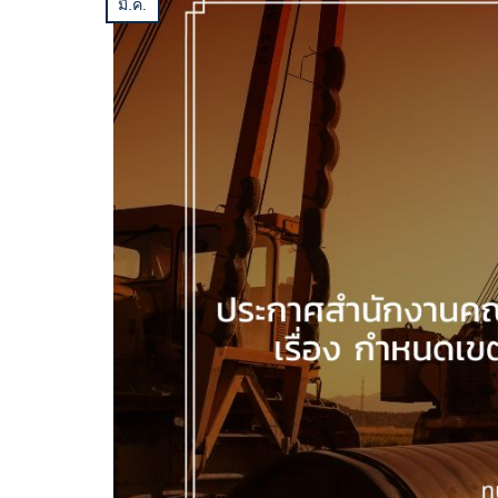
มี.ค.