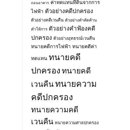
โครง
ตำบล
ค่าทดแทนที่ดินจากการ
ถอนอาคาร
พ.ศ.
ข่าย
โซง
2569
ตัวอย่างคดีปกครอง
ไฟฟ้า
ไฟฟ้า)
และ
ตามพ
ตามพ
ตำบล
ตัวอย่างคดีเวนคืน
ตัวอย่างคำคัดค้าน
ระ
ระ
สี
ราช
ตัวอย่างคำฟ้องคดี
ราช
วิเชียร
คำให้การ
บัญญัติ
บัญญัติ
อำเภอ
ปกครอง
การ
ตัวอย่างอุทธรณ์เวนคืน
การ
น้ำยืน
ประกอบ
ประกอบ
จังหวัด
ทนายคดีการไฟฟ้า
ทนายคดีค่า
กิจการ
กิจการ
อุบลราชธานี
พลังงาน
ทนายคดี
พลังงาน
พ.ศ.
ทดแทน
พ.ศ.
พ.ศ.
2569
2550
2550
ปกครอง
ทนายคดี
ทนายความ
เวนคืน
คดีปกครอง
ทนายความคดี
เวนคืน
ทนายความศาลปกครอง