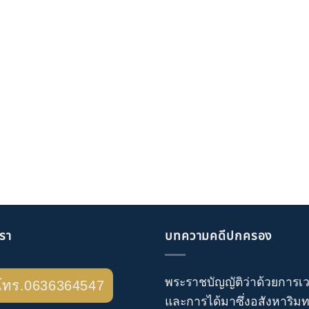
เรา
บทความคดีปกครอง
พระราชบัญญัติว่าด้วยการเ
โทร.0636364547
และการได้มาซึ่งอสังหาริมทร