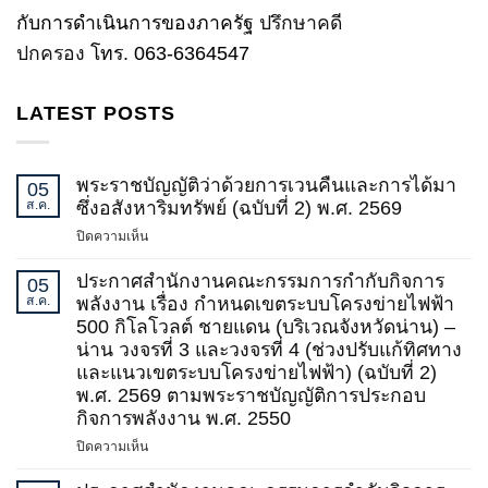
กับการดำเนินการของภาครัฐ
ปรึกษาคดี
ปกครอง
โทร
.
063-6364547
LATEST POSTS
พระราชบัญญัติว่าด้วยการเวนคืนและการได้มา
05
ส.ค.
ซึ่งอสังหาริมทรัพย์ (ฉบับที่ 2) พ.ศ. 2569
บน
ปิดความเห็น
พระ
ราช
ประกาศสำนักงานคณะกรรมการกำกับกิจการ
05
บัญญัติ
ส.ค.
พลังงาน เรื่อง กำหนดเขตระบบโครงข่ายไฟฟ้า
ว่า
500 กิโลโวลต์ ชายแดน (บริเวณจังหวัดน่าน) –
ด้วย
น่าน วงจรที่ 3 และวงจรที่ 4 (ช่วงปรับแก้ทิศทาง
การ
และแนวเขตระบบโครงข่ายไฟฟ้า) (ฉบับที่ 2)
เวนคืน
พ.ศ. 2569 ตามพระราชบัญญัติการประกอบ
และ
กิจการพลังงาน พ.ศ. 2550
การ
ได้
บน
ปิดความเห็น
มา
ประกาศ
ซึ่ง
สำนักงาน