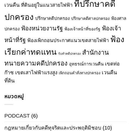
ที่ปรึกษาคดี
เวนคืน
ที่ดินอยู่ในแนวสายไฟฟ้า
บัญญัติ
พ.ศ.
การ
2550
ปกครอง
ประกอบ
ปรึกษาคดีปกครอง
ปรึกษาคดีศาลปกครอง
ฟ้องศาล
กิจการ
พลังงาน
ฟ้องหน่วยงานรัฐ
ฟ้องเจ้า
ปกครอง
ฟ้องเจ้าหน้าที่ของรัฐ
พ.ศ.
ฟ้อง
2550
หน้าที่รัฐ
ฟ้องเพิกถอนประกาศแนวเขตสายไฟฟ้า
เรียกค่าทดแทน
สำนักงาน
รับทำคดีปกครอง
ทนายความคดีปกครอง
เขตท่อ
อุทธรณ์การเวนคืน
ก๊าซ
เขตเสาไฟฟ้าแรงสูง
เวนคืน
เพิกถอนคำสั่งทางปกครอง
ที่ดิน
หมวดหมู่
PODCAST
(6)
กฎหมายเกี่ยวกับคดีทุจริตและประพฤติมิชอบ
(10)