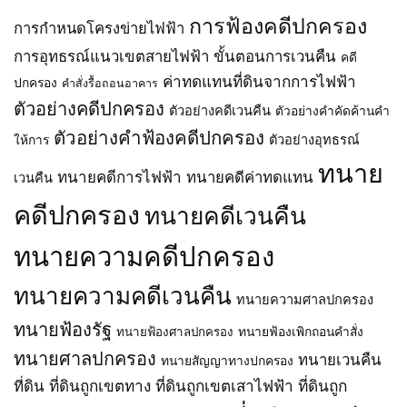
ท้อง
3
โวลต์
ที่ดิน
ที่
การฟ้องคดีปกครอง
และ
บางละมุง
การกำหนดโครงข่ายไฟฟ้า
ที่
ตำบล
วงจร
2
จะ
การอุทธรณ์แนวเขตสายไฟฟ้า
ขั้นตอนการเวนคืน
พะตง
คดี
ที่
–
เวนคืน
อำเภอ
4
ปลวกแดง
ค่าทดแทนที่ดินจากการไฟฟ้า
ปกครอง
คำสั่งรื้อถอนอาคาร
ใน
หาดใหญ่
(ช่วง
(ช่วง
ท้อง
ตัวอย่างคดีปกครอง
จังหวัด
ตัวอย่างคดีเวนคืน
ตัวอย่างคำคัดค้านคำ
ปรับ
ปรับ
ที่
สงขลา
แก้
แก้
ตัวอย่างคำฟ้องคดีปกครอง
ตำบล
ให้การ
ตัวอย่างอุทธรณ์
พ.ศ.
ทิศทาง
ทิศทาง
โซง
2569
และ
และ
ทนาย
และ
ทนายคดีการไฟฟ้า
ทนายคดีค่าทดแทน
เวนคืน
แนว
แนว
ตำบล
เขต
เขต
สี
คดีปกครอง
ทนายคดีเวนคืน
ระบบ
ระบบ
วิเชียร
โครง
โครง
อำเภอ
ทนายความคดีปกครอง
ข่าย
ข่าย
น้ำยืน
ไฟฟ้า)
ไฟฟ้า)
จังหวัด
(ฉบับ
ตามพ
ทนายความคดีเวนคืน
อุบลราชธานี
ทนายความศาลปกครอง
ที่
ระ
พ.ศ.
2)
ราช
ทนายฟ้องรัฐ
2569
ทนายฟ้องเพิกถอนคำสั่ง
ทนายฟ้องศาลปกครอง
พ.ศ.
บัญญัติ
2569
การ
ทนายศาลปกครอง
ทนายเวนคืน
ทนายสัญญาทางปกครอง
ตามพ
ประกอบ
ที่ดินถูกเขตทาง
ที่ดินถูกเขตเสาไฟฟ้า
ที่ดินถูก
ที่ดิน
ระ
กิจการ
ราช
พลังงาน