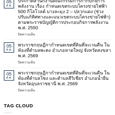
ประกาศสำนักงานคณะกรรมการกำกับกิจการ
05
อสังหาริมทรัพย์
คณะ
ส.ค.
พลังงาน เรื่อง กำหนดเขตระบบโครงข่ายไฟฟ้า
(ฉบับ
กรรมการ
500 กิโลโวลต์ บางละมุง 2 – ปลวกแดง (ช่วง
ที่
กำกับ
ปรับแก้ทิศทางและแนวเขตระบบโครงข่ายไฟฟ้า)
2)
กิจการ
ตามพระราชบัญญัติการประกอบกิจการพลังงาน
พ.ศ.
พลังงาน
พ.ศ. 2550
2569
เรื่อง
กำหนด
บน
ปิดความเห็น
เขต
ประกาศ
ระบบ
สำนักงาน
พระราชกฤษฎีกากำหนดเขตที่ดินที่จะเวนคืน ใน
05
โครง
คณะ
ส.ค.
ท้องที่ตำบลพะตง อำเภอหาดใหญ่ จังหวัดสงขลา
ข่าย
กรรมการ
พ.ศ. 2569
ไฟฟ้า
กำกับ
บน
ปิดความเห็น
500
กิจการ
พระ
กิโล
พลังงาน
ราช
พระราชกฤษฎีกากำหนดเขตที่ดินที่จะเวนคืน ใน
โวลต์
05
เรื่อง
กฤษฎีกา
ส.ค.
ท้องที่ตำบลโซง และตำบลสีวิเชียร อำเภอน้ำยืน
ชายแดน
กำหนด
กำหนด
(บริเวณ
จังหวัดอุบลราชธานี พ.ศ. 2569
เขต
เขต
จังหวัด
ระบบ
บน
ปิดความเห็น
ที่ดิน
น่าน)
โครง
พระ
ที่
–
ข่าย
ราช
จะ
น่าน
ไฟฟ้า
กฤษฎีกา
TAG CLOUD
เวนคืน
วงจร
500
กำหนด
ใน
ที่
กิโล
เขต