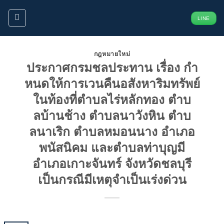
ข้าม
LINE
ไป
ยัง
เนื้อหา
กฎหมายใหม่
ประกาศกรมชลประทาน เรื่อง กํา
หนดให้การเวนคืนอสังหาริมทรัพย์
ในท้องที่ตําบลไร่หลักทอง ตําบ
ลบ้านช้าง ตำบลนาวังหิน ตําบ
ลนาเริก ตําบลหมอนนาง อําเภอ
พนัสนิคม และตําบลท่าบุญมี
อําเภอเกาะจันทร์ จังหวัดชลบุรี
เป็นกรณีมีเหตุจําเป็นเร่งด่วน