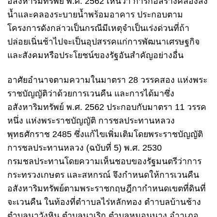
อสังหาริมทรัพย์ พ.ศ. 2562 เห็นว่า การก่อสร้างคลองส่ง
น้ำและคลองระบายน้ำพร้อมอาคาร ประกอบตาม
โครงการดังกล่าวเป็นกรณีมีเหตุจําเป็นเร่งด่วนที่ถ้า
ปล่อยเนิ่นช้าไปจะเป็นอุปสรรคแก่การพัฒนาเศรษฐกิจ
และสังคมหรือประโยชน์ของรัฐอันสําคัญอย่างอื่น
อาศัยอํานาจตามความในมาตรา 28 วรรคสอง แห่งพระ
ราชบัญญัติว่าด้วยการเวนคืน และการได้มาซึ่ง
อสังหาริมทรัพย์ พ.ศ. 2562 ประกอบกับมาตรา 11 วรรค
หนึ่ง แห่งพระราชบัญญัติ การชลประทานหลวง
พุทธศักราช 2485 ซึ่งแก้ไขเพิ่มเติมโดยพระราชบัญญัติ
การชลประทานหลวง (ฉบับที่ 5) พ.ศ. 2530
กรมชลประทานโดยความเห็นชอบของรัฐมนตรีว่าการ
กระทรวงเกษตร และสหกรณ์ จึงกําหนดให้การเวนคืน
อสังหาริมทรัพย์ตามพระราชกฤษฎีกากําหนดเขตที่ดินที่
จะเวนคืน ในท้องที่ตําาบลไร่หลักทอง ตําาบลบ้านช้าง
ตําบลนาวังหิน ตําบลนาเริก ตําบลหมอนนาง อําาเภอ