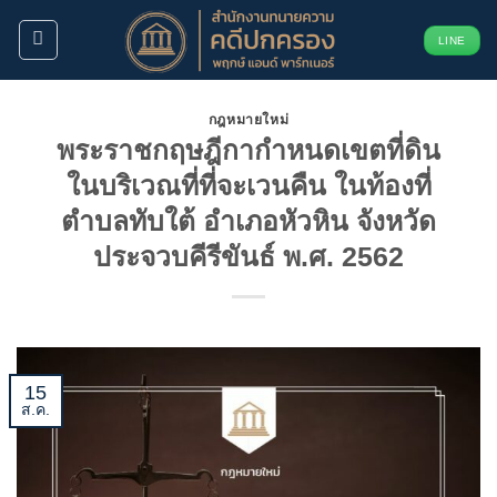
ข้าม
LINE
ไป
ยัง
เนื้อหา
กฎหมายใหม่
พระราชกฤษฎีกากำหนดเขตที่ดิน
ในบริเวณที่ที่จะเวนคืน ในท้องที่
ตำบลทับใต้ อำเภอหัวหิน จังหวัด
ประจวบคีรีขันธ์ พ.ศ. 2562
15
ส.ค.