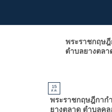
ข้าม
ไป
ยัง
เนื้อหา
พระราชกฤษฎีกา
ตำบลยางตลาด
15
ส.ค.
พระราชกฤษฎีกากำหน
ยางตลาด ตำบลคลอ