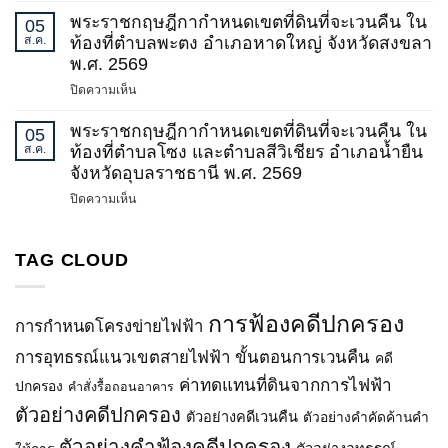
ระบบ
สำนักงาน
พระราชกฤษฎีกากำหนดเขตที่ดินที่จะเวนคืน ใน
05
โครง
คณะ
ส.ค.
ท้องที่ตำบลพะตง อำเภอหาดใหญ่ จังหวัดสงขลา
ข่าย
กรรมการ
พ.ศ. 2569
ไฟฟ้า
กำกับ
บน
ปิดความเห็น
500
กิจการ
พระ
กิโล
พลังงาน
ราช
พระราชกฤษฎีกากำหนดเขตที่ดินที่จะเวนคืน ใน
โวลต์
05
เรื่อง
กฤษฎีกา
ส.ค.
ท้องที่ตำบลโซง และตำบลสีวิเชียร อำเภอน้ำยืน
ชายแดน
กำหนด
กำหนด
(บริเวณ
จังหวัดอุบลราชธานี พ.ศ. 2569
เขต
เขต
จังหวัด
ระบบ
บน
ปิดความเห็น
ที่ดิน
น่าน)
โครง
พระ
ที่
–
ข่าย
ราช
จะ
น่าน
ไฟฟ้า
กฤษฎีกา
TAG CLOUD
เวนคืน
วงจร
500
กำหนด
ใน
ที่
กิโล
เขต
ท้อง
3
โวลต์
ที่ดิน
ที่
การฟ้องคดีปกครอง
และ
บางละมุง
การกำหนดโครงข่ายไฟฟ้า
ที่
ตำบล
วงจร
2
จะ
การอุทธรณ์แนวเขตสายไฟฟ้า
ขั้นตอนการเวนคืน
พะตง
คดี
ที่
–
เวนคืน
อำเภอ
4
ปลวกแดง
ค่าทดแทนที่ดินจากการไฟฟ้า
ปกครอง
คำสั่งรื้อถอนอาคาร
ใน
หาดใหญ่
(ช่วง
(ช่วง
ท้อง
ตัวอย่างคดีปกครอง
จังหวัด
ตัวอย่างคดีเวนคืน
ตัวอย่างคำคัดค้านคำ
ปรับ
ปรับ
ที่
สงขลา
แก้
แก้
ตัวอย่างคำฟ้องคดีปกครอง
ตำบล