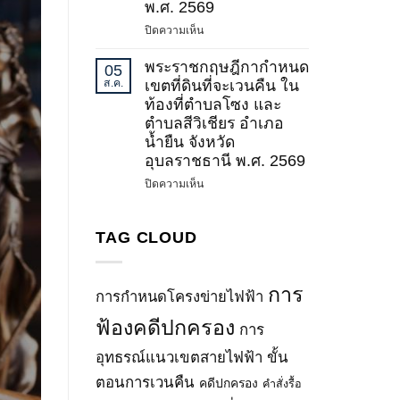
น่าน)
พ.ศ. 2569
พลังงาน
–
บน
ปิดความเห็น
เรื่อง
น่าน
พระ
กำหนด
วงจร
ราช
พระราชกฤษฎีกากำหนด
เขต
05
ที่
กฤษฎีกา
ระบบ
ส.ค.
เขตที่ดินที่จะเวนคืน ใน
3
กำหนด
โครง
ท้องที่ตำบลโซง และ
และ
เขต
ข่าย
ตำบลสีวิเชียร อำเภอ
วงจร
ที่ดิน
ไฟฟ้า
น้ำยืน จังหวัด
ที่
ที่
500
4
อุบลราชธานี พ.ศ. 2569
จะ
กิโล
(ช่วง
เวนคืน
โวลต์
บน
ปิดความเห็น
ปรับ
ใน
บางละมุง
พระ
แก้
ท้อง
2
ราช
ทิศทาง
ที่
–
กฤษฎีกา
TAG CLOUD
และ
ตำบล
ปลวกแดง
กำหนด
แนว
พะตง
(ช่วง
เขต
เขต
อำเภอ
ปรับ
ที่ดิน
การ
ระบบ
การกำหนดโครงข่ายไฟฟ้า
หาดใหญ่
แก้
ที่
โครง
จังหวัด
ทิศทาง
จะ
ฟ้องคดีปกครอง
ข่าย
การ
สงขลา
และ
เวนคืน
ไฟฟ้า)
พ.ศ.
แนว
ใน
อุทธรณ์แนวเขตสายไฟฟ้า
ขั้น
(ฉบับ
2569
เขต
ท้อง
ที่
ตอนการเวนคืน
คดีปกครอง
คำสั่งรื้อ
ระบบ
ที่
2)