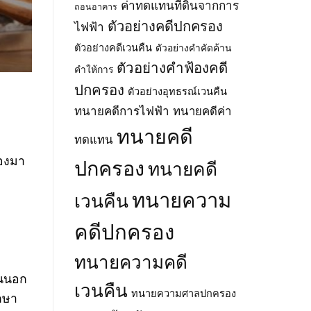
โครง
ตำบล
ค่าทดแทนที่ดินจากการ
ถอนอาคาร
พ.ศ.
ข่าย
โซง
2569
ตัวอย่างคดีปกครอง
ไฟฟ้า
ไฟฟ้า)
และ
ตามพ
ตามพ
ตำบล
ตัวอย่างคดีเวนคืน
ตัวอย่างคำคัดค้าน
ระ
ระ
สี
ราช
ตัวอย่างคำฟ้องคดี
ราช
วิเชียร
คำให้การ
บัญญัติ
บัญญัติ
อำเภอ
ปกครอง
การ
ตัวอย่างอุทธรณ์เวนคืน
การ
น้ำยืน
ประกอบ
ประกอบ
จังหวัด
ทนายคดีการไฟฟ้า
ทนายคดีค่า
กิจการ
กิจการ
อุบลราชธานี
พลังงาน
ทนายคดี
พลังงาน
พ.ศ.
ทดแทน
พ.ศ.
พ.ศ.
2569
2550
รองมา
2550
ปกครอง
ทนายคดี
ทนายความ
เวนคืน
คดีปกครอง
ทนายความคดี
านนอก
เวนคืน
ทนายความศาลปกครอง
ักษา