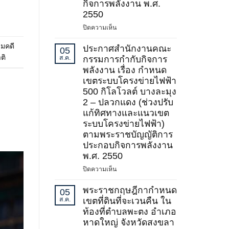
กิจการพลังงาน พ.ศ.
2)
2550
พ.ศ.
บน
ปิดความเห็น
2569
ประกาศ
มคดี
สำนักงาน
ประกาศสำนักงานคณะ
05
คณะ
ติ
ส.ค.
กรรมการกำกับกิจการ
กรรมการ
พลังงาน เรื่อง กำหนด
กำกับ
เขตระบบโครงข่ายไฟฟ้า
กิจการ
500 กิโลโวลต์ บางละมุง
พลังงาน
2 – ปลวกแดง (ช่วงปรับ
เรื่อง
แก้ทิศทางและแนวเขต
กำหนด
ระบบโครงข่ายไฟฟ้า)
เขต
ตามพระราชบัญญัติการ
ระบบ
ประกอบกิจการพลังงาน
โครง
ข่าย
พ.ศ. 2550
ไฟฟ้า
บน
ปิดความเห็น
500
ประกาศ
กิโล
สำนักงาน
พระราชกฤษฎีกากำหนด
05
โวลต์
คณะ
ส.ค.
เขตที่ดินที่จะเวนคืน ใน
ชายแดน
กรรมการ
ท้องที่ตำบลพะตง อำเภอ
(บริเวณ
กำกับ
หาดใหญ่ จังหวัดสงขลา
จังหวัด
กิจการ