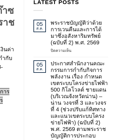
LATEST POSTS
๊าซ
ราช
พระราชบัญญัติว่าด้วย
05
ส.ค.
การเวนคืนและการได้
มาซึ่งอสังหาริมทรัพย์
(ฉบับที่ 2) พ.ศ. 2569
งินค่า
บน
ปิดความเห็น
พระ
กำกับ
ราช
ประกาศสำนักงานคณะ
05
3-
บัญญัติ
ส.ค.
กรรมการกำกับกิจการ
ว่า
พลังงาน เรื่อง กำหนด
ด้วย
เขตระบบโครงข่ายไฟฟ้า
การ
500 กิโลโวลต์ ชายแดน
งการ
เวนคืน
(บริเวณจังหวัดน่าน) –
และ
ร
น่าน วงจรที่ 3 และวงจร
การ
ที่ 4 (ช่วงปรับแก้ทิศทาง
ได้
และแนวเขตระบบโครง
มา
ข่ายไฟฟ้า) (ฉบับที่ 2)
ซึ่ง
อสังหาริมทรัพย์
พ.ศ. 2569 ตามพระราช
(ฉบับ
บัญญัติการประกอบ
ที่