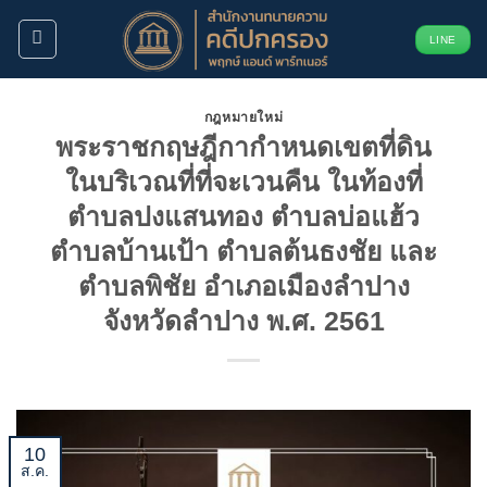
ข้าม
LINE
ไป
ยัง
เนื้อหา
กฎหมายใหม่
พระราชกฤษฎีกากำหนดเขตที่ดิน
ในบริเวณที่ที่จะเวนคืน ในท้องที่
ตำบลปงแสนทอง ตำบลบ่อแฮ้ว
ตำบลบ้านเป้า ตำบลต้นธงชัย และ
ตำบลพิชัย อำเภอเมืองลำปาง
จังหวัดลำปาง พ.ศ. 2561
10
ส.ค.