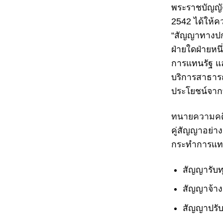
พระราชบัญญัต
2542 ได้ให
“สัญญาทางปก
ฝ่ายใดฝ่ายหน
การแทนรัฐ แ
บริการสาธารณ
ประโยชน์จาก
ทนายความคด
คู่สัญญาอย่า
กระทำการแทน
สัญญารับท
สัญญาจ้าง
สัญญาปรับป