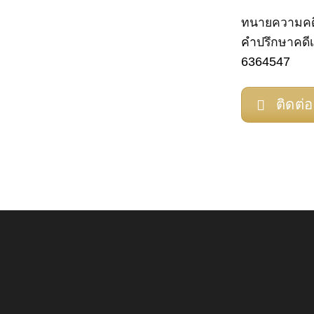
ทนายความคด
คำ
ปรึกษาคดี
6364547
ติดต่